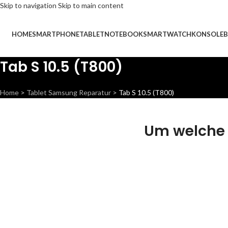
Skip to navigation
Skip to main content
HOME
SMARTPHONE
TABLET
NOTEBOOK
SMARTWATCH
KONSOLE
B
Tab S 10.5 (T800)
Home
>
Tablet Samsung Reparatur
>
Tab S 10.5 (T800)
Um welche 
Display Rep
Wir können dieses Teil f
damit dein Handy wiede