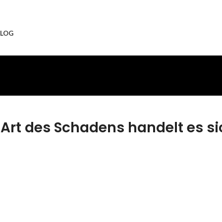
LOG
Art des Schadens handelt es si
aratur
Akku Reparatur
ür dich ersetzen,
Wir können dieses Teil für dich erse
r Fit & brandneu
damit dein Handy wieder Fit & bra