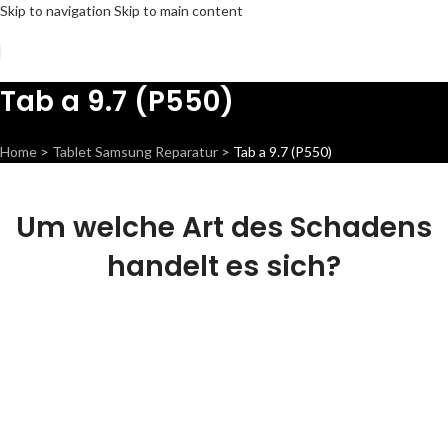
Skip to navigation
Skip to main content
Tab a 9.7 (P550)
Home
>
Tablet Samsung Reparatur
>
Tab a 9.7 (P550)
Um welche Art des Schadens
handelt es sich?
Display
Wir können dieses Teil für
dich ersetzen, damit dein
Handy wieder Fit & brandneu
aussieht.