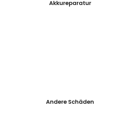
Akkureparatur
Andere Schäden
Haben sie ein anderes
Problem/Schaden?
Senden sie uns einfach eine
Preisanfrage.
Unser Support meldet sich
bei Ihnen so schnell wie
möglich.
Preisanfrage
Andere Schäden
Weiß nicht?
Bei Auswahl von „Weiß