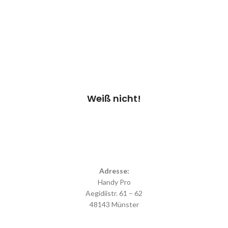
nicht/andere Schäden“
überprüfen wir dein Gerät &
erstellen einen
Kostenvoranschlag.
Kosten 20.00 €*
Termin vereinbaren
Weiß nicht!
Adresse:
Handy Pro
Aegidiistr. 61 – 62
48143 Münster