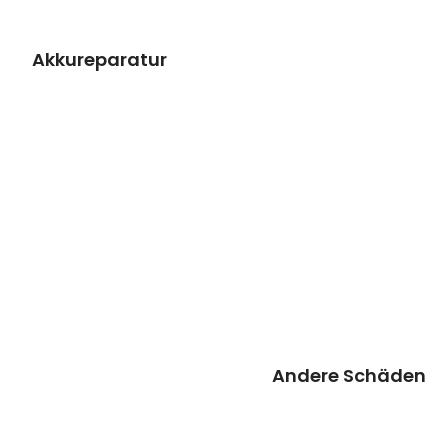
Preisanfrage
Akkureparatur
Andere Schäden
Haben sie ein anderes
Problem/Schaden?
Senden sie uns einfach eine
Preisanfrage.
Unser Support meldet sich
bei Ihnen so schnell wie
möglich.
Preisanfrage
Andere Schäden
Weiß nicht?