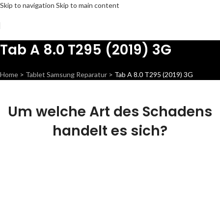
Skip to navigation
Skip to main content
Tab A 8.0 T295 (2019) 3G
Home
>
Tablet Samsung Reparatur
>
Tab A 8.0 T295 (2019) 3G
Um welche Art des Schadens
handelt es sich?
Display Reparatur
Wir können dieses Teil für
dich ersetzen, damit dein
Handy wieder Fit & brandneu