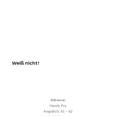
Bei Auswahl von „Weiß
nicht/andere Schäden“
überprüfen wir dein Gerät &
erstellen einen
Kostenvoranschlag.
Kosten 20.00 €*
Termin vereinbaren
Weiß nicht!
Adresse:
Handy Pro
Aegidiistr. 61 – 62