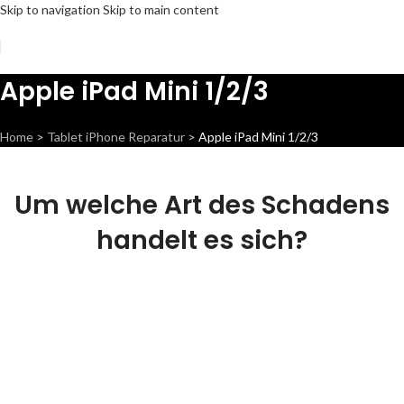
Skip to navigation
Skip to main content
Apple iPad Mini 1/2/3
Home
>
Tablet iPhone Reparatur
>
Apple iPad Mini 1/2/3
Um welche Art des Schadens
handelt es sich?
Display Reparatur
Wir können dieses Teil für
dich ersetzen, damit dein
Handy wieder Fit & brandneu