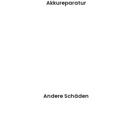
Akkureparatur
Andere Schäden
Haben sie ein anderes
Problem/Schaden?
Senden sie uns einfach eine
Preisanfrage.
Unser Support meldet sich
bei Ihnen so schnell wie
möglich.
Preisanfrage
Andere Schäden
Weiß nicht?
Bei Auswahl von „Weiß