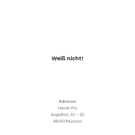
nicht/andere Schäden“
überprüfen wir dein Gerät &
erstellen einen
Kostenvoranschlag.
Kosten 20.00 €*
Termin vereinbaren
Weiß nicht!
Adresse:
Handy Pro
Aegidiistr. 61 – 62
48143 Münster