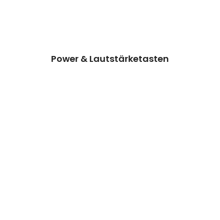
Kosten auf Anfrage
Reparatur
Preisanfrage
Power & Lautstärketasten
Wasserschaden + Erste Hilfe
Wir können dieses Teil für dich ersetzen,
damit dein Handy wieder Fit & brandneu
aussieht.
Kosten auf Anfrage
Reparatur
Preisanfrage