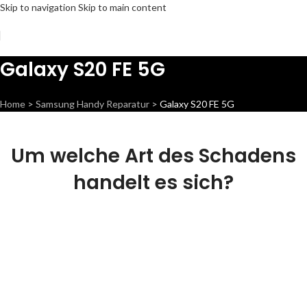
Skip to navigation
Skip to main content
Galaxy S20 FE 5G
Home
>
Samsung Handy Reparatur
>
Galaxy S20 FE 5G
Um welche Art des Schadens
handelt es sich?
Display Reparatur
Wir können dieses Teil für dich ersetzen,
damit dein Handy wieder Fit & brandneu