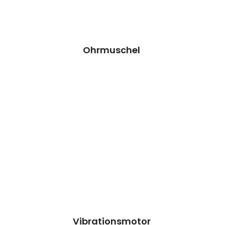
Preisanfrage
Ohrmuschel
Vibrationsmotor Reparatur
Wir können dieses Teil für dich ersetzen,
damit dein Handy wieder Fit & brandneu
aussieht.
Kosten auf Anfrage
Reparatur
Preisanfrage
Vibrationsmotor