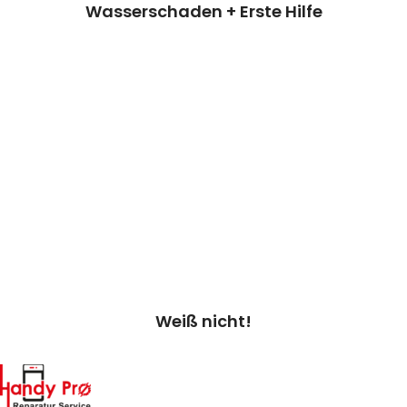
Wasserschaden + Erste Hilfe
Weiß nicht/Diagnose
Bei Auswahl von „Weiß nicht“ überprüfen
wir dein Gerät & erstellen einen
Kostenvoranschlag.
Kosten 20.00 €*
Preisanfrage
Weiß nicht!