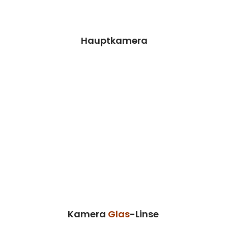
Preisanfrage
Hauptkamera
Kamera Glas-Linse
Wir können dieses Teil für dich ersetzen,
damit dein Handy wieder Fit & brandneu
aussieht.
Kosten auf Anfrage
Reparatur
Preisanfrage
Kamera
Glas
-Linse