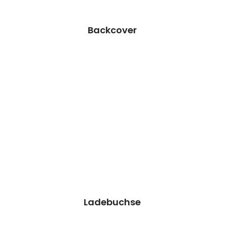
Termin vereinbaren
Backcover
Ladebuchse Reparatur
Wir können dieses Teil für dich ersetzen,
damit dein Handy wieder Fit & brandneu
aussieht.
Kosten 59,90 €*
Reparatur
Termin vereinbaren
Ladebuchse