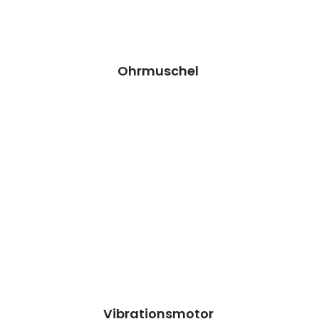
Preisanfrage
Ohrmuschel
Vibrationsmotor Reparatur
Wir können dieses Teil für dich ersetzen,
damit dein Handy wieder Fit & brandneu
aussieht.
Kosten auf Anfrage
Reparatur
Preisanfrage
Vibrationsmotor