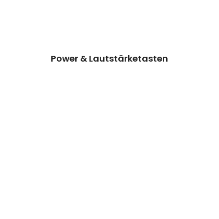
Kosten auf Anfrage
Reparatur
Preisanfrage
Power & Lautstärketasten
Wasserschaden + Erste Hilfe
Wir können dieses Teil für dich ersetzen,
damit dein Handy wieder Fit & brandneu
aussieht.
Kosten auf Anfrage
Reparatur
Preisanfrage