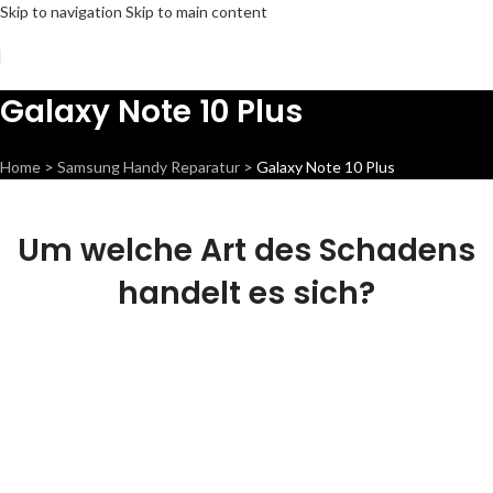
Skip to navigation
Skip to main content
Galaxy Note 10 Plus
Home
>
Samsung Handy Reparatur
>
Galaxy Note 10 Plus
Um welche Art des Schadens
handelt es sich?
Display Reparatur
Wir können dieses Teil für dich ersetzen,
damit dein Handy wieder Fit & brandneu