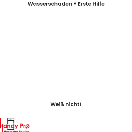
Wasserschaden + Erste Hilfe
Weiß nicht/Diagnose
Bei Auswahl von „Weiß nicht“ überprüfen
wir dein Gerät & erstellen einen
Kostenvoranschlag.
Kosten 20.00 €*
Termin vereinbaren
Weiß nicht!