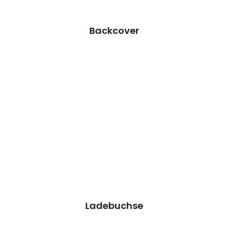
Termin Vereinbaren
Backcover
Ladebuchse Reparatur
Wir können dieses Teil für dich ersetzen,
damit dein Handy wieder Fit & brandneu
aussieht.
Kosten auf Anfrage
Reparatur
Preisanfrage
Ladebuchse