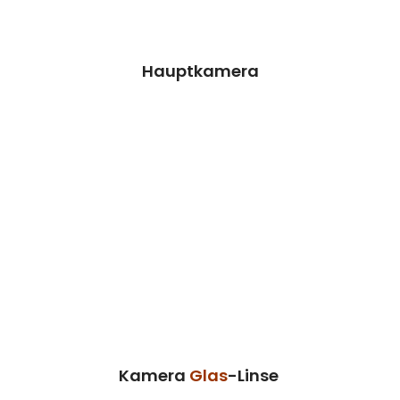
Preisanfrage
Hauptkamera
Kamera Glas-Linse
Wir können dieses Teil für dich ersetzen,
damit dein Handy wieder Fit & brandneu
aussieht.
Kosten auf Anfrage
Reparatur
Preisanfrage
Kamera
Glas
-Linse