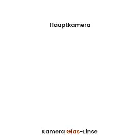
Preisanfrage
Hauptkamera
Kamera Glas-Linse
Wir können dieses Teil für dich ersetzen,
damit dein Handy wieder Fit & brandneu
aussieht.
Kosten auf Anfrage
Reparatur
Preisanfrage
Kamera
Glas
-Linse