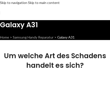
Skip to navigation
Skip to main content
Galaxy A31
Home
>
Samsung Handy Reparatur
>
Galaxy A31
Um welche Art des Schadens
handelt es sich?
Display Reparatur
Wir können dieses Teil für dich ersetzen,
damit dein Handy wieder Fit & brandneu