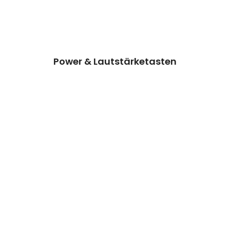
Kosten auf Anfrage
Reparatur
Preisanfrage
Power & Lautstärketasten
Wasserschaden + Erste Hilfe
Wir können dieses Teil für dich ersetzen,
damit dein Handy wieder Fit & brandneu
aussieht.
Kosten auf Anfrage
Reparatur
Preisanfrage