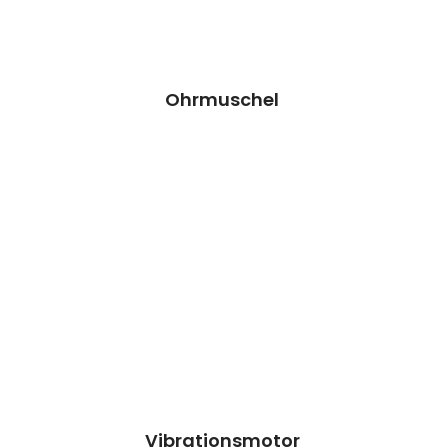
Preisanfrage
Ohrmuschel
Vibrationsmotor Reparatur
Wir können dieses Teil für dich ersetzen,
damit dein Handy wieder Fit & brandneu
aussieht.
Kosten auf Anfrage
Reparatur
Preisanfrage
Vibrationsmotor