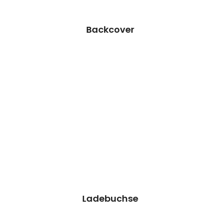
Termin vereinbaren
Backcover
Ladebuchse Reparatur
Wir können dieses Teil für dich ersetzen,
damit dein Handy wieder Fit & brandneu
aussieht.
Kosten 59,90 €*
Reparatur
Termin vereinbaren
Ladebuchse