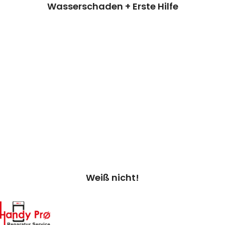
Wasserschaden + Erste Hilfe
Weiß nicht/Diagnose
Bei Auswahl von „Weiß nicht“ überprüfen
wir dein Gerät & erstellen einen
Kostenvoranschlag.
Kosten 20.00 €*
Termin vereinbaren
Weiß nicht!