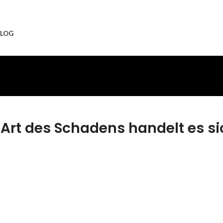
LOG
Art des Schadens handelt es si
kcover
Ladebuchse
aratur
Reparatur
n dieses Teil
Wir können dieses Teil
rsetzen, damit
für dich ersetzen, damit