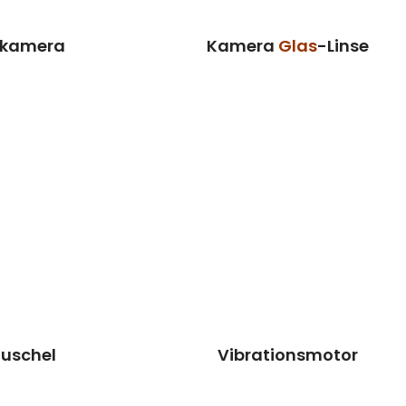
sanfrage
Preisanfrage
tkamera
Kamera
Glas
-Linse
uschel
Vibrationsmotor
aratur
Reparatur
n dieses Teil
Wir können dieses Teil
rsetzen, damit
für dich ersetzen, damit
 wieder Fit &
dein Handy wieder Fit &
 aussieht.
brandneu aussieht.
Reparatur
Kosten auf
Reparatur
0€*
39
Anfrage
vereinbaren
Preisanfrage
uschel
Vibrationsmotor