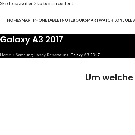
Skip to navigation
Skip to main content
HOME
SMARTPHONE
TABLET
NOTEBOOK
SMARTWATCH
KONSOLE
B
Galaxy A3 2017
Home
>
Samsung Handy Reparatur
>
Galaxy A3 2017
Um welche 
Display
Bac
Reparatur
Rep
Wir können dieses Teil
Wir könne
für dich ersetzen, damit
für dich e