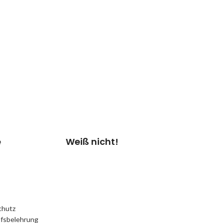
Weiß
nicht/Diagnose
Bei Auswahl von „Weiß
nicht“ überprüfen wir
dein Gerät & erstellen
einen
Kostenvoranschlag.
Kosten 20.00 €*
Termin vereinbaren
e
Weiß nicht!
chutz
fsbelehrung