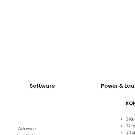
Software
Po
Reparatur
Lautstä
Wir können dieses Teil
Wir könne
für dich ersetzen, damit
für dich e
dein Handy wieder Fit &
dein Handy
brandneu aussieht.
brandneu
Kosten
Reparatur
Kosten a
29,90€*
An
Termin vereinbaren
Prei
Software
Power & Lau
KO
Ku
Im
Adresse:
Te