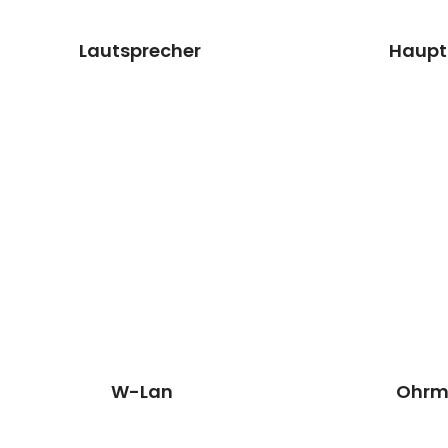
Preisanfrage
Prei
Lautsprecher
Haup
W-Lan/Netz
Ohrm
Reparatur
Rep
Wir können dieses Teil
Wir könne
für dich ersetzen, damit
für dich e
dein Handy wieder Fit &
dein Handy
brandneu aussieht.
brandneu
Kosten auf
Reparatur
Kosten
Anfrage
,9
Preisanfrage
Termin 
W-Lan
Ohrm