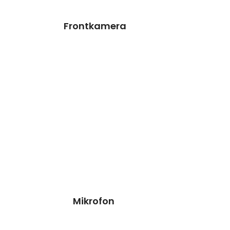
Preisanfrage
Frontkamera
Mikrofon
Reparatur
Wir können dieses Teil
für dich ersetzen, damit
dein Handy wieder Fit &
brandneu aussieht.
Kosten
Reparatur
49,90€*
Termin vereinr
Mikrofon