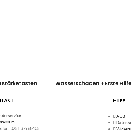
wer &
Wasserschaden +
rketasten
Erste Hilfe
n dieses Teil
Wir können dieses Teil
rsetzen, damit
für dich ersetzen, damit
 wieder Fit &
dein Handy wieder Fit &
 aussieht.
brandneu aussieht.
uf
Reparatur
Kosten
Reparatur
frage
39,90€*
sanfrage
Termin vereinbaren
tstärketasten
Wasserschaden + Erste Hilf
NTAKT
HILFE
nderservice
AGB
pressum
Datens
lefon: 0251 37968405
Widerru