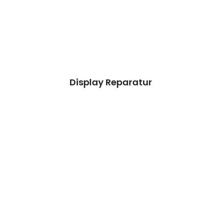
aussieht.
Kosten 99.90 €*
Reparatur
Termin vereinbaren
Display Reparatur
Weiß nicht!
Bei Auswahl von „Weiß nicht/Andere
Schäden!“
überprüfen wir dein Gerät & erstellen einen
Kostenvoranschlag.
Preisanfrage