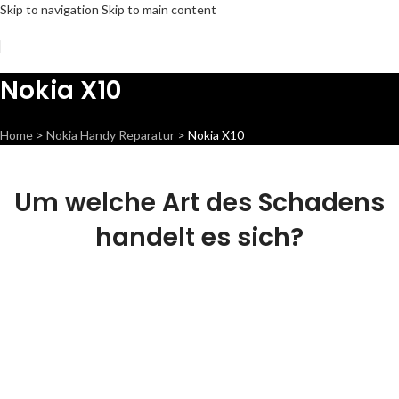
Skip to navigation
Skip to main content
Nokia X10
Home
>
Nokia Handy Reparatur
>
Nokia X10
Um welche Art des Schadens
handelt es sich?
Display
Wir können dieses Teil für dich ersetzen,
damit dein Handy wieder Fit & brandneu