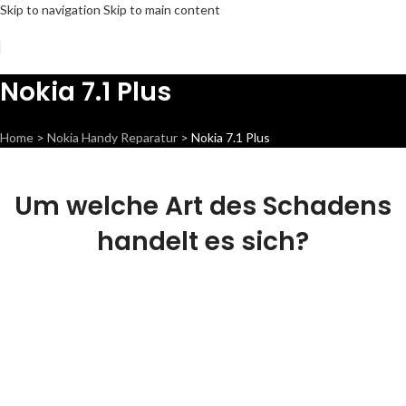
Skip to navigation
Skip to main content
Nokia 7.1 Plus
Home
>
Nokia Handy Reparatur
>
Nokia 7.1 Plus
Um welche Art des Schadens
handelt es sich?
Display
Wir können dieses Teil für dich ersetzen,
damit dein Handy wieder Fit & brandneu