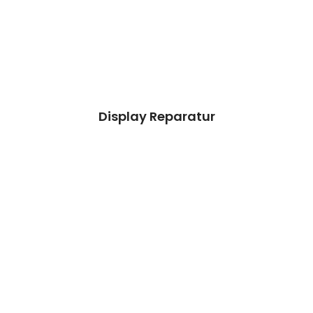
aussieht.
Kosten 99.90 €*
Reparatur
Termin vereinbaren
Display Reparatur
Weiß nicht!
Bei Auswahl von „Weiß nicht/Andere
Schäden!“
überprüfen wir dein Gerät & erstellen einen
Kostenvoranschlag.
Preisanfrage