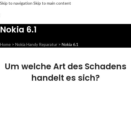
Skip to navigation
Skip to main content
Nokia 6.1
Home
>
Nokia Handy Reparatur
>
Nokia 6.1
Um welche Art des Schadens
handelt es sich?
Display
Wir können dieses Teil für dich ersetzen,
damit dein Handy wieder Fit & brandneu