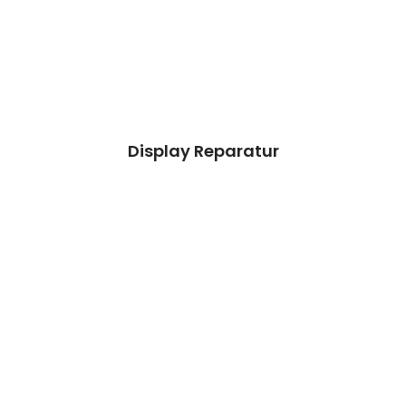
aussieht.
Kosten 89.90 €*
Reparatur
Termin vereinbaren
Display Reparatur
Weiß nicht!
Bei Auswahl von „Weiß nicht/Andere
Schäden!“
überprüfen wir dein Gerät & erstellen einen
Kostenvoranschlag.
Preisanfrage