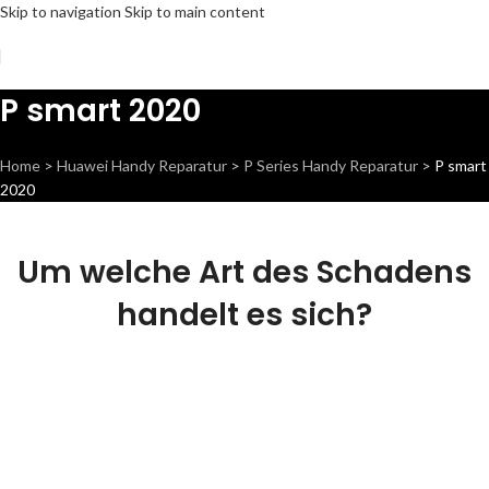
Skip to navigation
Skip to main content
P smart 2020
Home
>
Huawei Handy Reparatur
>
P Series Handy Reparatur
>
P smart
2020
Um welche Art des Schadens
handelt es sich?
Display Reparatur
Wir können dieses Teil für dich ersetzen,