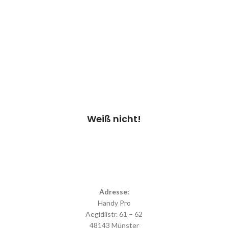
Bei Auswahl von „Weiß nicht“ überprüfen
wir dein Gerät & erstellen einen
Kostenvoranschlag.
Kosten 20.00 €*
Termin vereinbaren
Weiß nicht!
Adresse:
Handy Pro
Aegidiistr. 61 – 62
48143 Münster