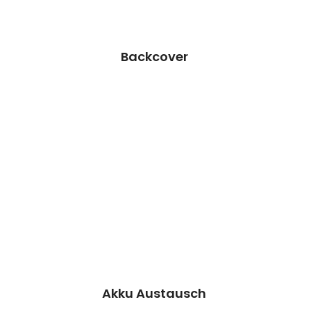
Termin vereinbaren
Backcover
Akku Austausch Reparatur
Wir können dieses Teil für dich ersetzen,
damit dein Handy wieder Fit & brandneu
aussieht.
Kosten 44,90 €*
Reparatur
Termin vereinbaren
Akku Austausch