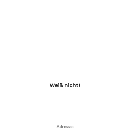
Weiß nicht!
Bei Auswahl von „Weiß nicht“ überprüfen
wir dein Gerät & erstellen einen
Kostenvoranschlag.
Kosten 20.00 €*
Termin vereinbaren
Weiß nicht!
Adresse: