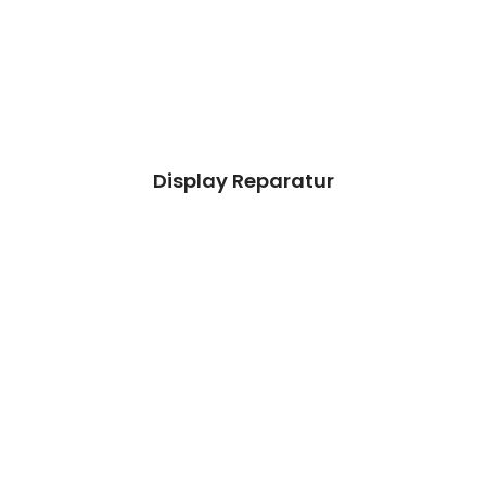
aussieht.
Kosten 199,90 €*
Reparatur
Termin vereinbaren
Display Reparatur
Akku Reparatur
Wir können dieses Teil für dich ersetzen,
damit dein Handy wieder Fit & brandneu
aussieht.
Kosten 49,90€*
Reparatur