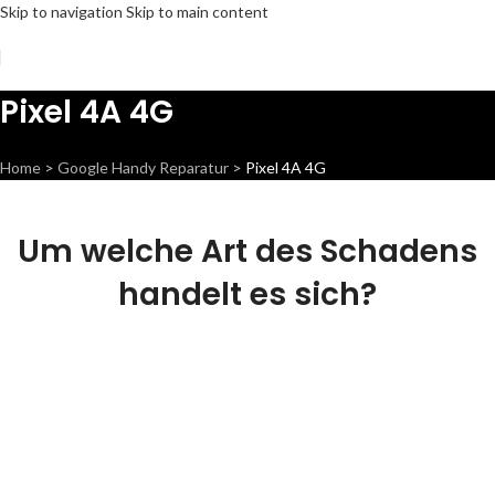
Skip to navigation
Skip to main content
Pixel 4A 4G
Home
>
Google Handy Reparatur
>
Pixel 4A 4G
Um welche Art des Schadens
handelt es sich?
Display
Wir können dieses Teil für dich ersetzen,
damit dein Handy wieder Fit & brandneu