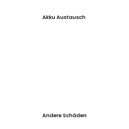
Termin vereinbaren
Akku Austausch
Andere Schäden
Wir können dieses Teil für dich ersetzen,
damit dein Handy wieder Fit & brandneu
aussieht.
Kosten auf Anfrage
Reparatur
Preisanfrage
Andere Schäden