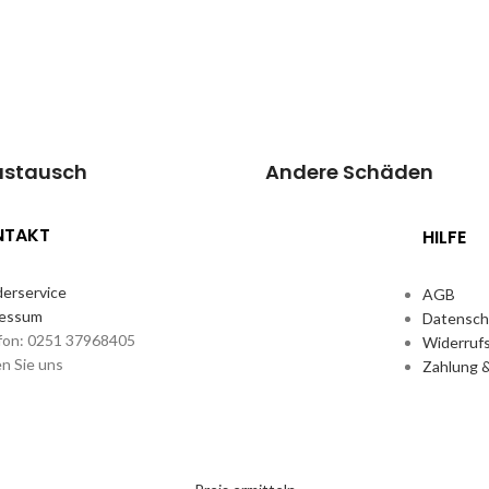
 aussieht.
brandneu aussieht.
Reparatur
Kosten auf
Reparatur
,90€*
Anfrage
vereinbaren
Preisanfrage
ustausch
Andere Schäden
NTAKT
HILFE
erservice
AGB
ressum
Datensch
fon: 0251 37968405
Widerruf
en Sie uns
Zahlung 