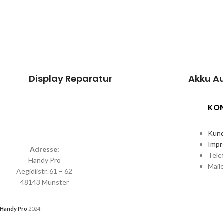
brandneu aussieht.
brandneu
Kosten
Reparatur
Kosten
184,90 €*
49
Termin vereinbaren
Termin 
Display Reparatur
Akku A
KO
Kund
Imp
Adresse:
Tele
Handy Pro
Mail
Aegidiistr. 61 – 62
48143 Münster
Handy Pro
2024