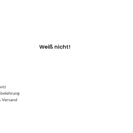
einen
Kostenvoranschlag.
Kosten 20.00 €*
Termin vereinbaren
Weiß nicht!
utz
sbelehrung
& Versand