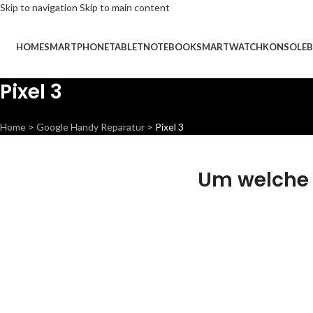
Skip to navigation
Skip to main content
HOME
SMARTPHONE
TABLET
NOTEBOOK
SMARTWATCH
KONSOLE
B
Pixel 3
Home
>
Google Handy Reparatur
>
Pixel 3
Um welche 
Display
Akku R
Wir können dieses Teil
Wir könne
für dich ersetzen, damit
für dich e
dein Handy wieder Fit &
dein Handy