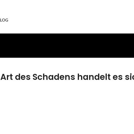
LOG
Art des Schadens handelt es si
eparatur
Andere Schäden
n dieses Teil
Wir können dieses Teil
rsetzen, damit
für dich ersetzen, damit
 wieder Fit &
dein Handy wieder Fit &