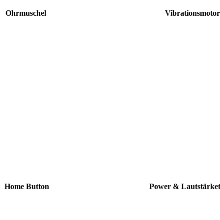
Ohrmuschel
Vibrationsmoto
Home Button
Power &
Reparatur
Lautstärketas
können dieses Teil für
Wir können dieses Tei
h ersetzen, damit dein
dich ersetzen, damit 
andy wieder Fit &
Handy wieder Fit
brandneu aussieht.
brandneu aussieht
ten 29.90
Reparatur
Kosten 39.90
Repar
€*
€*
Termin vereinbaren
Termin vereinbaren
Home Button
Power & Lautstärket