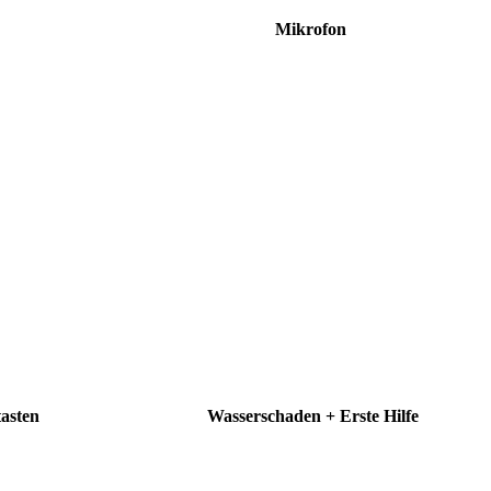
r
Mikrofon
Wasserschaden +
ten
Erste Hilfe
l für
Wir können dieses Teil für
dein
dich ersetzen, damit dein
 &
Handy wieder Fit &
.
brandneu aussieht.
atur
Kosten 39.90
Reparatur
€*
Termin vereinbaren
asten
Wasserschaden + Erste Hilfe