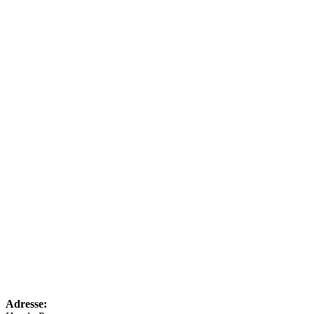
Wir 
dic
H
Ko
Adresse: