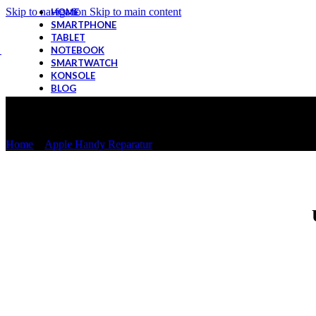
Skip to navigation
Skip to main content
HOME
SMARTPHONE
TABLET
NOTEBOOK
SMARTWATCH
KONSOLE
BLOG
iPhone 6S
Home
>
Apple Handy Reparatur
>
iPhone 6S
Or
Display Reparatur