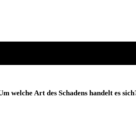
Um welche Art des Schadens handelt es sich
iginal Qualität
Ladebuchse
Display
Reparatur