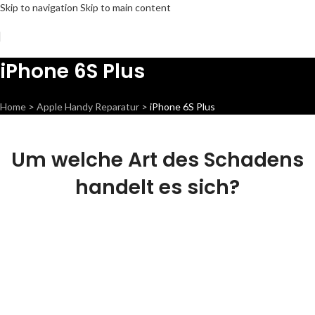
Skip to navigation
Skip to main content
iPhone 6S Plus
Home
>
Apple Handy Reparatur
>
iPhone 6S Plus
Um welche Art des Schadens
handelt es sich?
Display Reparatur
Wir können dieses Teil für dich ersetzen,
damit die Vorderseite dein Handy wieder Fit