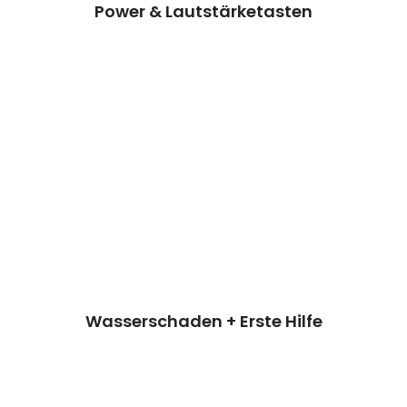
Power & Lautstärketasten
Wasserschaden + Erste Hilfe
Wir können dieses Teil für dich ersetzen,
damit dein Handy wieder Fit & brandneu
aussieht.
Kosten 39.90€€*
Reparatur
Termin vereinbaren
Wasserschaden + Erste Hilfe