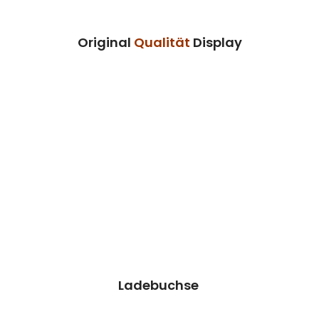
Termin vereinbaren
Original
Qualität
Display
Ladebuchse Reparatur
Wir können dieses Teil für dich ersetzen,
damit dein Handy wieder Fit & brandneu
aussieht.
Kosten 39.90 €*
Reparatur
Termin vereinbaren
Ladebuchse