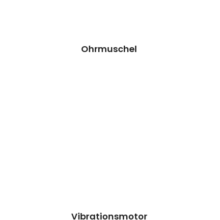
Termin vereinbaren
Ohrmuschel
Vibrationsmotor Reparatur
Wir können dieses Teil für dich ersetzen,
damit dein Handy wieder Fit & brandneu
aussieht.
Kosten 24.90 €*
Reparatur
Termin vereinbaren
Vibrationsmotor