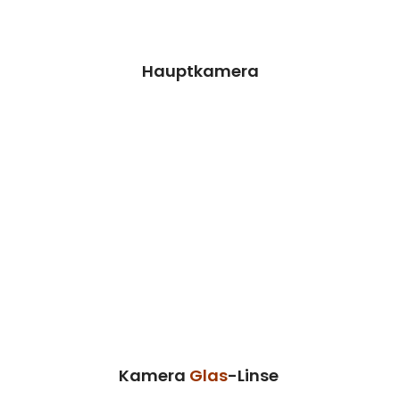
Termin vereinbaren
Hauptkamera
Kamera Glas-Linse
Wir können dieses Teil für dich ersetzen,
damit dein Handy wieder Fit & brandneu
aussieht.
Kosten 29.90 €*
Reparatur
Termin vereinbaren
Kamera
Glas
-Linse