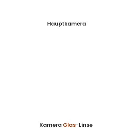
Termin vereinbaren
Hauptkamera
Kamera Glas-Linse
Wir können dieses Teil für dich ersetzen,
damit dein Handy wieder Fit & brandneu
aussieht.
Kosten 29.90 €*
Reparatur
Termin vereinbaren
Kamera
Glas
-Linse