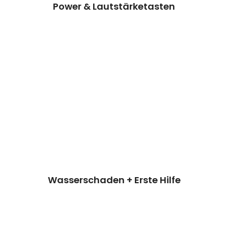
Power & Lautstärketasten
Wasserschaden + Erste Hilfe
Wir können dieses Teil für dich ersetzen,
damit dein Handy wieder Fit & brandneu
aussieht.
Kosten 39.90€€*
Reparatur
Termin vereinbaren
Wasserschaden + Erste Hilfe