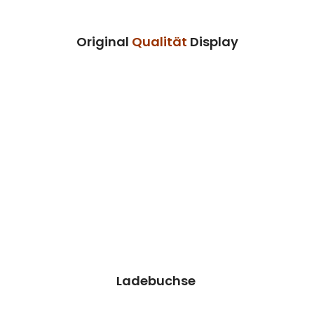
Termin vereinbaren
Original
Qualität
Display
Ladebuchse Reparatur
Wir können dieses Teil für dich ersetzen,
damit dein Handy wieder Fit & brandneu
aussieht.
Kosten 39.90 €*
Reparatur
Termin vereinbaren
Ladebuchse