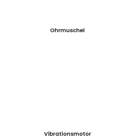
Termin vereinbaren
Ohrmuschel
Vibrationsmotor Reparatur
Wir können dieses Teil für dich ersetzen,
damit dein Handy wieder Fit & brandneu
aussieht.
Kosten 24.90 €*
Reparatur
Termin vereinbaren
Vibrationsmotor